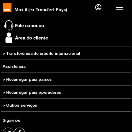
Max it (ex Transfert Pays)
Já sou cliente, então
Fale conosco
Eu me conecto
Área do cliente
Primeira visita?
> Transferência de crédito internacional
Crie sua conta
Recarregar
Assistência
> Recarregar para países
Recarregar Camarões
> Recarregar para operadores
Recarregar RDC
Recarregar Orange Camarões
> Outros serviços
Recarregar Costa do Marfim
Recarregar Orange RDC
Recarregar Guinée
Comprar um telefone
Recharge Orange Guiné
Siga-nos
Recarregar Madagascar
Oferta pré-paga
Recarregar Orange Costa do Marfim