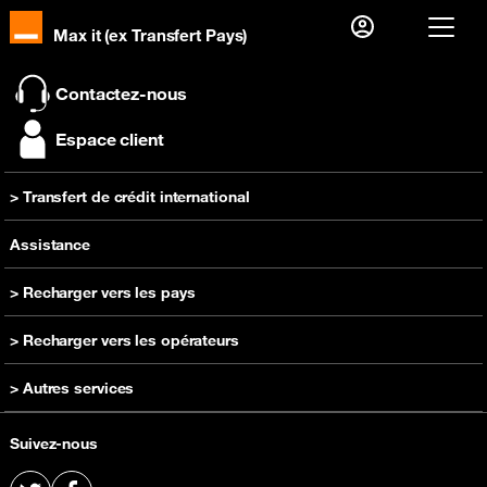
Max it (ex Transfert Pays)
Je suis déjà client alors
Contactez-nous
Je me connecte
Espace client
Première visite ?
> Transfert de crédit international
Créer votre compte
Recharger
Assistance
> Recharger vers les pays
Recharge Cameroun
> Recharger vers les opérateurs
Recharge RD Congo
Recharge Orange Cameroun
> Autres services
Recharge Côte d'Ivoire
Recharge Orange RD Congo
Recharge Guinée
Acheter un téléphone
Recharge Orange Côte d'Ivoire
Suivez-nous
Recharge Madagascar
Offre prépayée
Recharge Orange Guinée