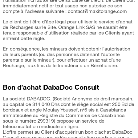
l’utilisation non autorisée de sa carte de crédit. Le Client doit
immédiatement notifier tout usage non autorisé de son
compte à l’adresse suivante : contact@maxitorange.com
Le client doit être d’âge légal pour utiliser le service d’achat
de Recharges sur le Site. Orange Link SAS ne saurait être
tenue responsable d’utilisation réalisée par les Clients ayant
enfreint cette règle.
En conséquence, les mineurs doivent obtenir l’autorisation
de leurs parents (ou des personnes détenant l’autorité
parentale sur le mineur), pour effectuer un achat d’une
Recharge, aux fins de le transférer à un Bénéficiaire.
Bon d’achat DabaDoc Consult
La société DABADOC, (Société Anonyme de droit marocain,
au capital de 314 040 Dhs dont le siège social est 250 Bd de
bordeaux et angle Moulay Youssef, n°6 sis à Casablanca
immatriculée au Registre du Commerce de Casablanca
sous le numéro 299319) propose un service de
téléconsultation médicale en ligne.
L’offre permet au Client d’acquérir un bon d’achat DabaDoc
Consult pour payer une vidéo consultation médicale sur le