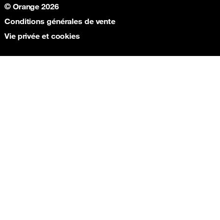
Recharge Orange Maroc
© Orange 2026
Recharge Tunisie
Recharge Orange Sénégal
Conditions générales de vente
Recharge Orange Tunisie
Vie privée et cookies