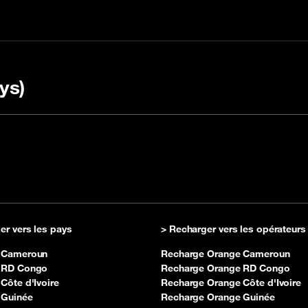
ys)
harger avec un code
 la FAQ
Vérifier le rechargem
OULI
er vers les pays
> Recharger vers les opérateurs
 Cameroun
Recharge Orange Cameroun
 RD Congo
Recharge Orange RD Congo
Côte d'Ivoire
Recharge Orange Côte d'Ivoire
 Guinée
Recharge Orange Guinée