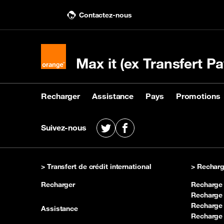
Contactez-nous
Max it (ex Transfert Pa
Recharger
Assistance
Pays
Promotions
Recharger
Assistance
Pays
Promotions
Suivez-nous
X
Facebook
Acheter une recharge
Nous contacter
Voir les pays destinataires
Voir les promotions
Rec
Voir
KIN
> Transfert de crédit international
> Recharg
Recharger
Recharge
Recharge
Recharge 
Assistance
Recharge