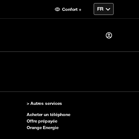
Confort +
Je suis déjà client alors
Je me connecte
ent
> Autres services
Première visite ?
Acheter un téléphone
Créer votre compte
Offre prépayée
Orange Energie