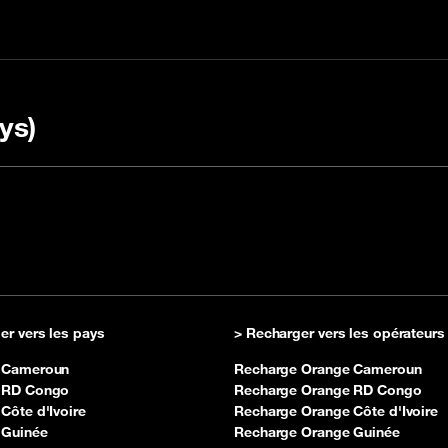
ys)
harger avec un code
 la FAQ
Vérifier le rechargem
OULI
er vers les pays
> Recharger vers les opérateurs
 Cameroun
Recharge Orange Cameroun
 RD Congo
Recharge Orange RD Congo
Côte d'Ivoire
Recharge Orange Côte d'Ivoire
 Guinée
Recharge Orange Guinée