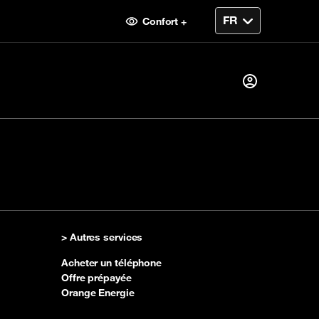
Confort +
Je suis déjà client alors
Je me connecte
ent
> Autres services
Première visite ?
Acheter un téléphone
Créer votre compte
Offre prépayée
Orange Energie