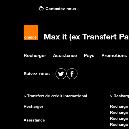
Contactez-nous
Max it (ex Transfert Pa
Recharger
Assistance
Pays
Promotions
Recharger
Assistance
Pays
Promotions
Suivez-nous
X
Facebook
Acheter une recharge
Nous contacter
Voir les pays destinataires
Voir les promotions
Rec
Voir
KIN
> Transfert de crédit international
> Recharg
Recharger
Recharge
Recharge
Recharge 
Assistance
Recharge