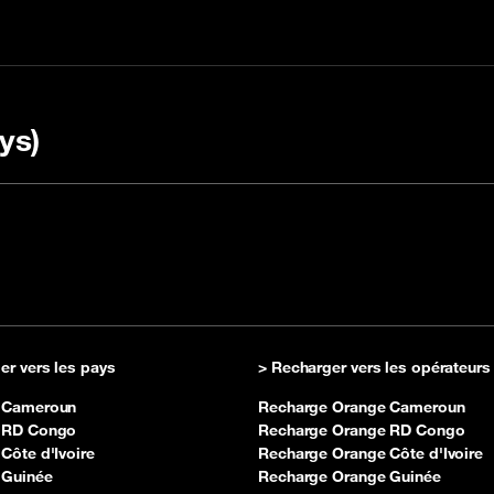
ys)
harger avec un code
 la FAQ
Vérifier le rechargem
OULI
er vers les pays
> Recharger vers les opérateurs
 Cameroun
Recharge Orange Cameroun
 RD Congo
Recharge Orange RD Congo
Côte d'Ivoire
Recharge Orange Côte d'Ivoire
 Guinée
Recharge Orange Guinée