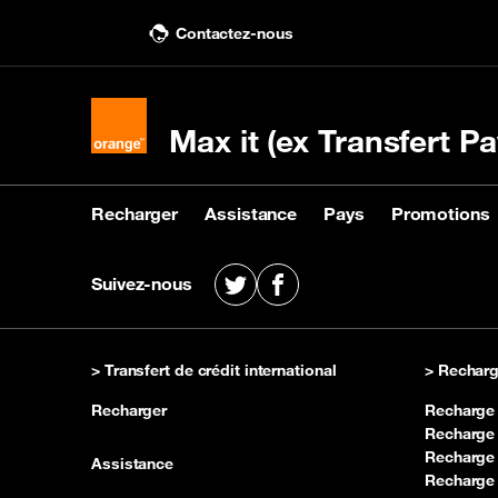
Contactez-nous
Max it (ex Transfert Pa
Recharger
Assistance
Pays
Promotions
Recharger
Assistance
Pays
Promotions
Suivez-nous
X
Facebook
Acheter une recharge
Nous contacter
Voir les pays destinataires
Voir les promotions
Rec
Voir
KIN
> Transfert de crédit international
> Recharg
Recharger
Recharge
Recharge
Recharge 
Assistance
Recharge