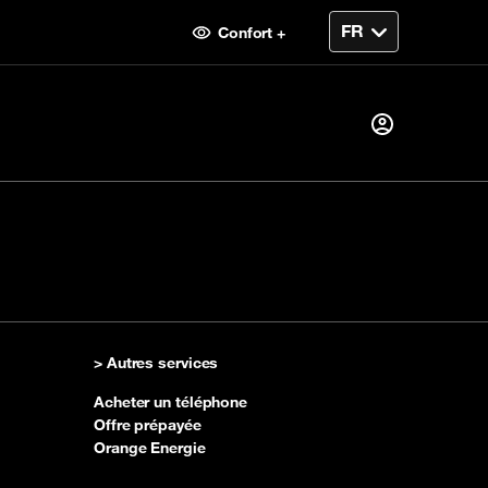
Confort +
Je suis déjà client alors
Je me connecte
ent
> Autres services
Première visite ?
Acheter un téléphone
Créer votre compte
Offre prépayée
Orange Energie