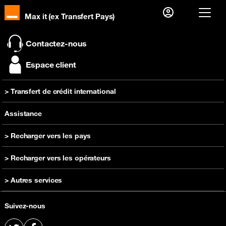
Max it (ex Transfert Pays)
Je suis déjà client alors
Contactez-nous
Je me connecte
Espace client
Première visite ?
> Transfert de crédit international
Créer votre compte
Recharger
Assistance
> Recharger vers les pays
Recharge Cameroun
> Recharger vers les opérateurs
Recharge RD Congo
Recharge Orange Cameroun
> Autres services
Recharge Côte d'Ivoire
Recharge Orange RD Congo
Recharge Guinée
Acheter un téléphone
Recharge Orange Côte d'Ivoire
Suivez-nous
Recharge Madagascar
Offre prépayée
Recharge Orange Guinée