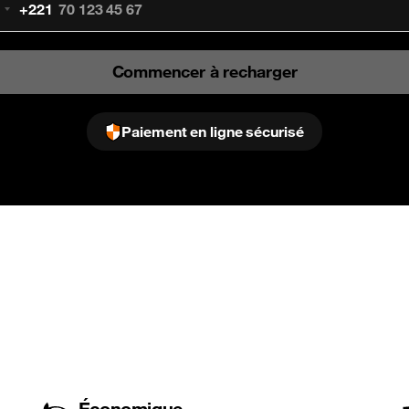
+221
énégal
+221
Commencer à recharger
Paiement en ligne sécurisé
4
Économique