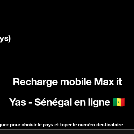
ys)
Recharge mobile Max it
harger avec un code
 la FAQ
Vérifier le rechargem
OULI
Yas - Sénégal en ligne 🇸🇳
quez pour choisir le pays et taper le numéro destinataire