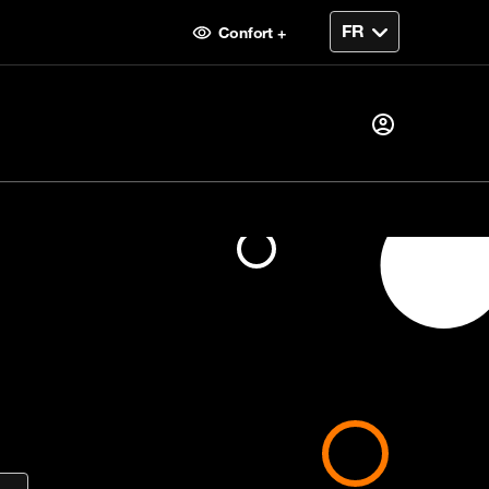
Confort +
Je suis déjà client alors
Je me connecte
ent
Première visite ?
Créer votre compte