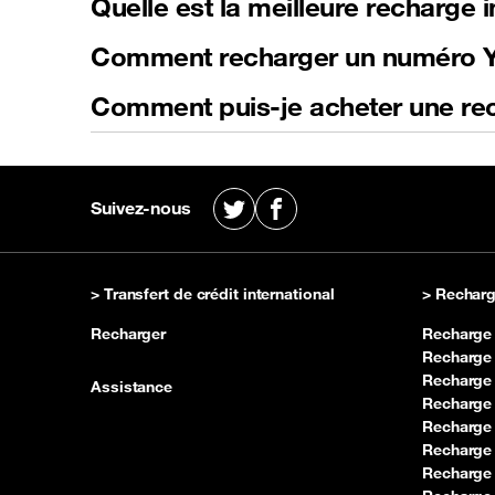
Quelle est la meilleure recharge 
Comment recharger un numéro Ya
Comment puis-je acheter une re
Suivez-nous
X
Facebook
> Transfert de crédit international
> Recharg
Recharger
Recharge
Recharge
Recharge 
Assistance
Recharge
Recharge
Recharge
Recharge