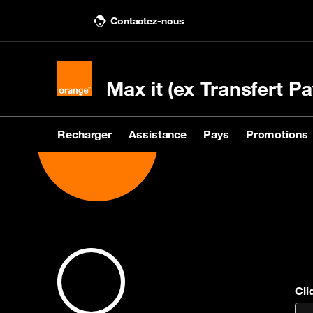
Contactez-nous
Max it (ex Transfert Pa
Recharger
Assistance
Pays
Promotions
Recharger
Assistance
Pays
Promotions
Acheter une recharge
Nous contacter
Voir les pays destinataires
Voir les promotions
Rec
Voir
KIN
Cli