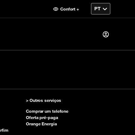
Confort +
Já sou cliente, então
Eu me conecto
recarga
> Outros serviços
Primeira visita?
Comprar um telefone
Crie sua conta
Oferta pré-paga
Orange Energia
rfim