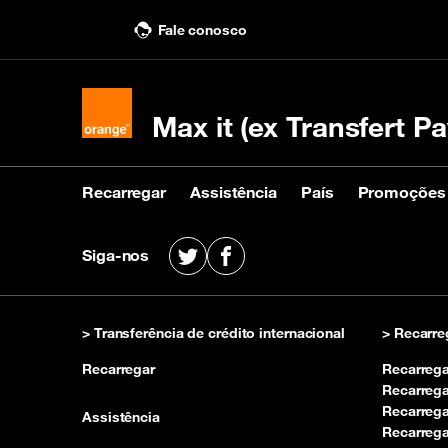
Fale conosco
Max it (ex Transfert Pa
Recarregar
Assistência
País
Promoções
Recarregar
Assistência
País
Promoções
Siga-nos
X
Facebook
Comprar uma recarga
Fale conosco
Ver países destinatários
Ver promoções
Rec
Ver
KIN
> Transferência de crédito internacional
> Recarre
Recarregar
Recarreg
Recarreg
Recarrega
Assistência
Recarrega