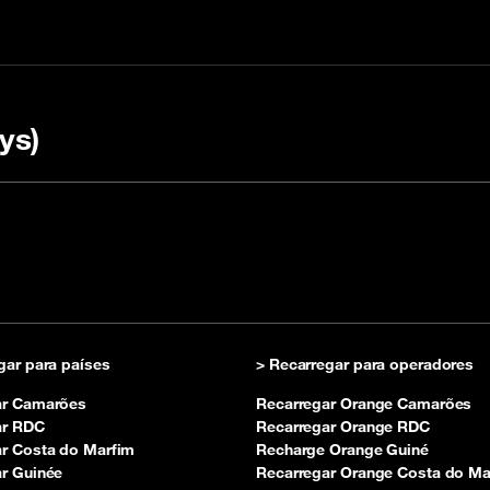
ys)
arregar com um código
 FAQ
Verificar o status da 
OULI
gar para países
> Recarregar para operadores
ar Camarões
Recarregar Orange Camarões
ar RDC
Recarregar Orange RDC
r Costa do Marfim
Recharge Orange Guiné
r Guinée
Recarregar Orange Costa do Ma