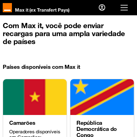
Max it (ex Transfert Pays)
Já sou cliente, então
Com Max it, você pode enviar
recargas para uma ampla variedade
Eu me conecto
de países
Primeira visita?
Crie sua conta
Países disponíveis com Max it
Camarões
República
Democrática do
Operadores disponíveis
Congo