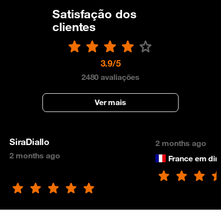
Satisfação dos
clientes
3.9/5
2480
avaliações
Ver mais
SiraDiallo
2 months ago
2 months ago
France em dir