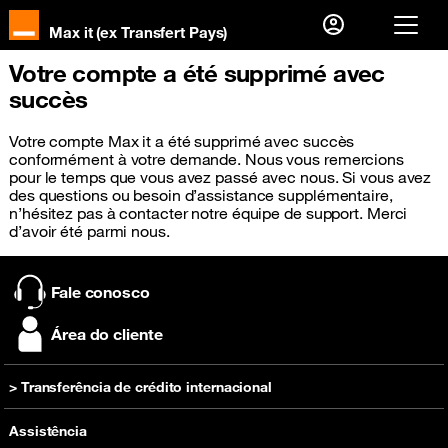
Max it (ex Transfert Pays)
Votre compte a été supprimé avec
Já sou cliente, então
succès
Eu me conecto
Votre compte Max it a été supprimé avec succès
conformément à votre demande. Nous vous remercions
Primeira visita?
pour le temps que vous avez passé avec nous. Si vous avez
des questions ou besoin d’assistance supplémentaire,
Crie sua conta
n’hésitez pas à contacter notre équipe de support. Merci
d’avoir été parmi nous.
Fale conosco
Área do cliente
> Transferência de crédito internacional
Recarregar
Assistência