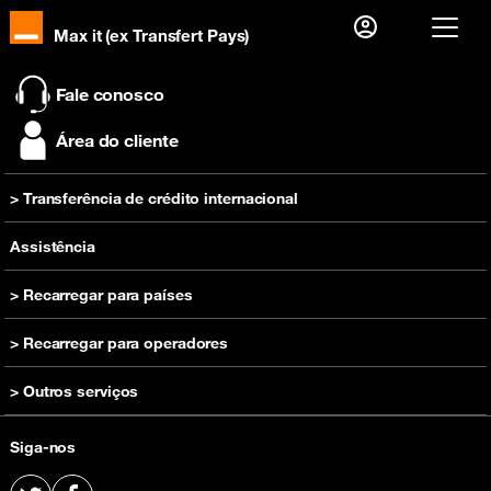
Max it (ex Transfert Pays)
Já sou cliente, então
Fale conosco
Eu me conecto
Área do cliente
Primeira visita?
> Transferência de crédito internacional
Crie sua conta
Recarregar
Assistência
> Recarregar para países
Recarregar Camarões
> Recarregar para operadores
Recarregar RDC
Recarregar Orange Camarões
> Outros serviços
Recarregar Costa do Marfim
Recarregar Orange RDC
Recarregar Guinée
Comprar um telefone
Recharge Orange Guiné
Siga-nos
Recarregar Madagascar
Oferta pré-paga
Recarregar Orange Costa do Marfim