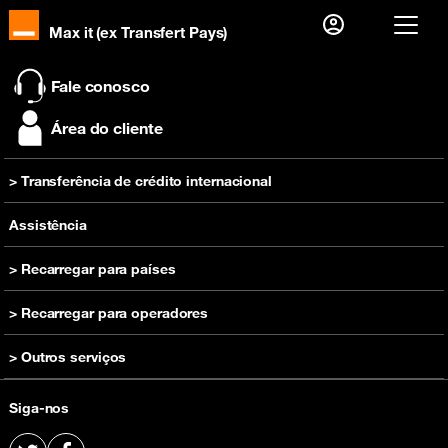
Max it (ex Transfert Pays)
Já sou cliente, então
Fale conosco
Eu me conecto
Área do cliente
Primeira visita?
> Transferência de crédito internacional
Crie sua conta
Recarregar
Assistência
> Recarregar para países
Recarregar Camarões
> Recarregar para operadores
Recarregar RDC
Recarregar Orange Camarões
> Outros serviços
Recarregar Costa do Marfim
Recarregar Orange RDC
Recarregar Guinée
Comprar um telefone
Recharge Orange Guiné
Siga-nos
Recarregar Madagascar
Oferta pré-paga
Recarregar Orange Costa do Marfim