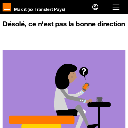
Max it (ex Transfert Pays)
Já sou cliente, então
Désolé, ce n'est pas la bonne direction
Eu me conecto
Primeira visita?
Crie sua conta