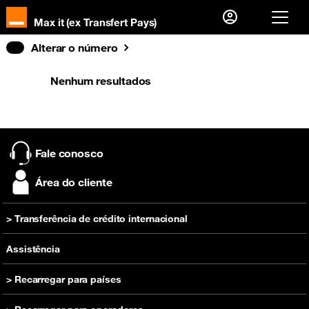
Max it (ex Transfert Pays)
Alterar o número
Já sou cliente, então
Eu me conecto
Nenhum resultados
Primeira visita?
Crie sua conta
Fale conosco
Área do cliente
> Transferência de crédito internacional
Recarregar
Assistência
> Recarregar para países
Recarregar Camarões