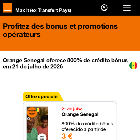
Max it (ex Transfert Pays)
Já sou cliente, então
Profitez des bonus et promotions
opérateurs
Eu me conecto
Primeira visita?
Orange Senegal oferece 800% de crédito bônus
Crie sua conta
em 21 de julho de 2026
Offre spéciale
21 de julho
Orange Senegal
800% de crédito bônus
oferecido a partir de
3 €