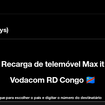
ys)
Recarga de telemóvel Max it
arregar com um código
 FAQ
Verificar o status da 
OULI
Vodacom RD Congo 🇨🇩
que para escolher o país e digitar o número do destinatário