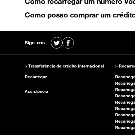
Como recarregar um número Vod
Como posso comprar um crédit
Siga-nos
X
Facebook
> Transferência de crédito internacional
> Recarre
Recarregar
Recarreg
Recarreg
Recarrega
Assistência
Recarrega
Recarreg
Recarrega
Recarreg
Recarrega
Recarrega