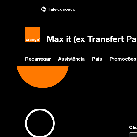
Fale conosco
Max it (ex Transfert Pa
Recarregar
Assistência
País
Promoções
Recarregar
Assistência
País
Promoções
Comprar uma recarga
Fale conosco
Ver países destinatários
Ver promoções
Rec
Ver
KIN
Cli