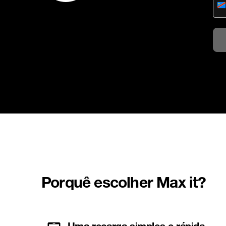
-
K
Porquê escolher Max it?
Uma recarga simples e rápida.