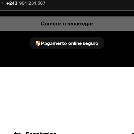
+243
Congo
inshasa
+243
Comece a recarregar
Pagamento online seguro
Econômico