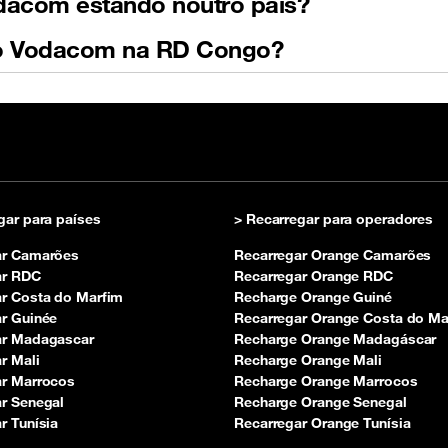
acom estando noutro país?
o Vodacom na RD Congo?
gar para países
> Recarregar para operadores
ar Camarões
Recarregar Orange Camarões
ar RDC
Recarregar Orange RDC
r Costa do Marfim
Recharge Orange Guiné
r Guinée
Recarregar Orange Costa do Ma
ar Madagascar
Recharge Orange Madagáscar
r Mali
Recharge Orange Mali
ar Marrocos
Recharge Orange Marrocos
r Senegal
Recharge Orange Senegal
r Tunísia
Recarregar Orange Tunísia