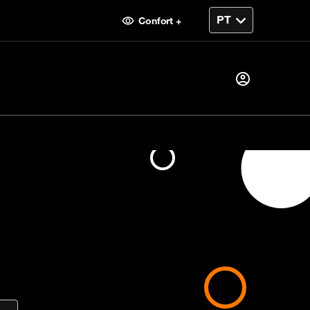
Confort +
Já sou cliente, então
Eu me conecto
recarga
Primeira visita?
Crie sua conta