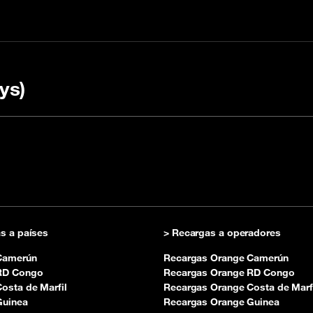
ys)
argar con un dodigo
sulta nuestras preguntas
Consultar el saldo
cuentes
s a países
> Recargas a operadores
Camerún
Recargas Orange Camerún
RD Congo
Recargas Orange RD Congo
osta de Marfil
Recargas Orange Costa de Marf
Guinea
Recargas Orange Guinea