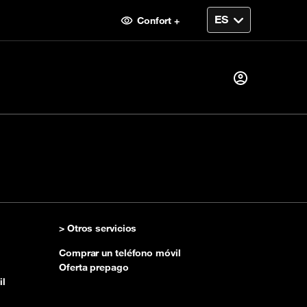
Confort +
¿Ya es cliente?
Me conecto
> Otros servicios
Â¿Primera visita?
Comprar un teléfono móvil
Crear su cuenta
Oferta prepago
il