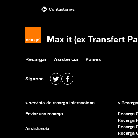
Contáctenos
Max it (ex Transfert Pa
Recargar
Asistencia
Paises
Recargar
Asistencia
Paises
Síganos
X
Facebook
Comprar una recarga
Contactanos
Ver países receptores
Rec
Con
fre
> servicio de recarga internacional
> Recarga
Enviar una recarga
Recarga 
Recarga 
Recarga C
Assistencia
Recarga 