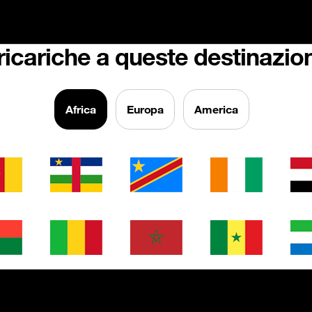
 ricariche a queste destinazion
Africa
Europa
America