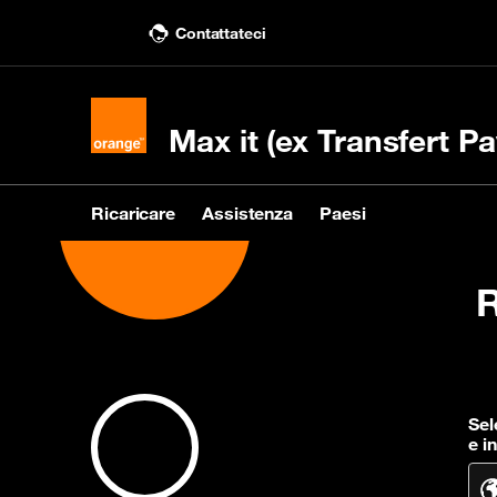
Contattateci
Max it (ex Transfert Pa
Ricaricare
Assistenza
Paesi
Ricaricare
Assistenza
Paesi
R
Acquistare una ricarica
Contattaci
Vedi i paesi destinatari
Rica
Cons
Sel
e i