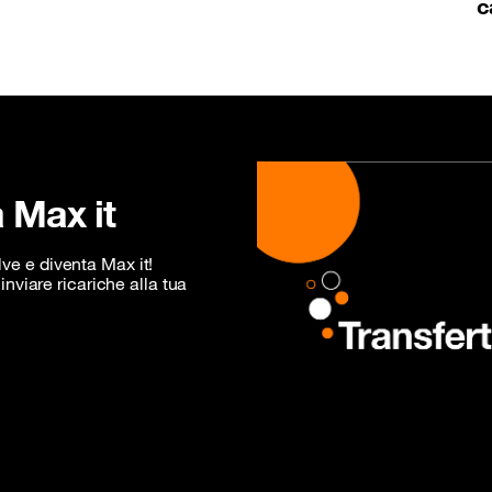
c
 Max it
lve e diventa Max it!
nviare ricariche alla tua