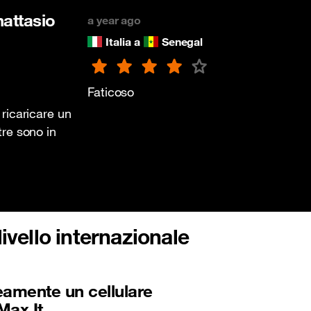
attasio
a year ago
Italia a
Senegal
Faticoso
ricaricare un
re sono in
livello internazionale
eamente un cellulare
Max It