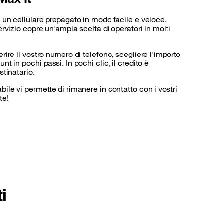
e un cellulare prepagato in modo facile e veloce,
servizio copre un'ampia scelta di operatori in molti
erire il vostro numero di telefono, scegliere l'importo
nt in pochi passi. In pochi clic, il credito è
stinatario.
bile vi permette di rimanere in contatto con i vostri
te!
i