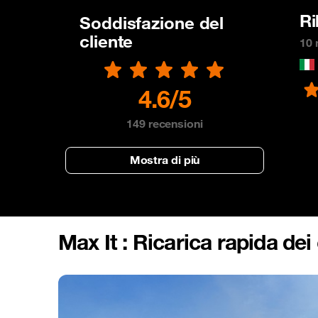
Ri
Soddisfazione del
cliente
10 
4.6/5
149
recensioni
Mostra di più
Max It : Ricarica rapida dei