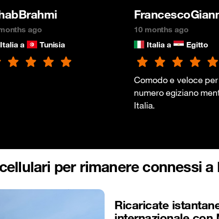
habBrahmi
FrancescoGiann
months ago
10 months ago
Italia a
Tunisia
Italia a
Egitto
Comodo e veloce per 
numero egiziano ment
Italia.
 cellulari per rimanere connessi a 
Ricaricate istantan
internazionale con 