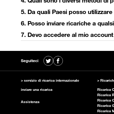
4. Quali sono i diversi metodi d
5. Da quali Paesi posso utilizzare
6. Posso inviare ricariche a quals
7. Devo accedere al mio account o
Seguiteci
X
Facebook
> servizio di ricarica internazionale
> Ricaric
inviare una ricarica
Ricarica
Ricarica
Ricarica 
Assistenza
Ricarica 
Ricarica