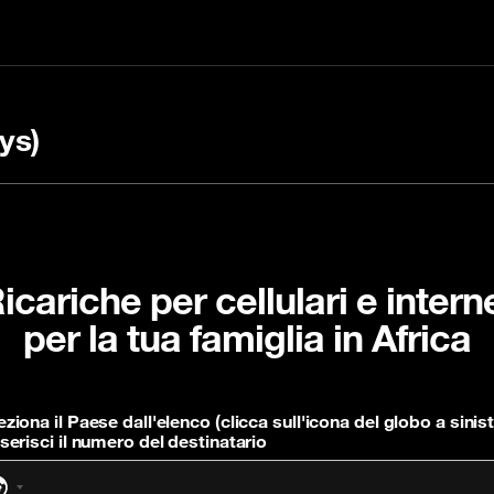
ys)
icariche per cellulari e intern
per la tua famiglia in Africa
ricare con un codice
ulta le nostre FAQ
Controllare il mio sal
prepagato
eziona il Paese dall'elenco (clicca sull'icona del globo a sinist
nserisci il numero del destinatario
Nessun