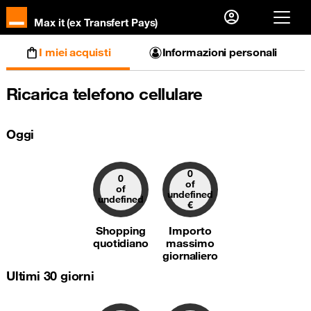
Max it (ex Transfert Pays)
Già cliente?
I miei acquisti
Informazioni personali
Accedi
Ricarica telefono cellulare
Prima visita?
Oggi
Creare il tuo account
0
0
of
of
undefined
undefined
€
Shopping
Importo
quotidiano
massimo
giornaliero
Ultimi 30 giorni