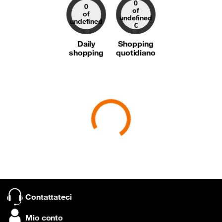
0
0
of
of
undefined
undefined
€
Daily
Shopping
shopping
quotidiano
Chargement...
Contattateci
Mio conto