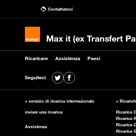
Contattateci
Max it (ex Transfert Pa
Ricaricare
Assistenza
Paesi
Ricaricare
Assistenza
Paesi
Seguiteci
X
Facebook
Acquistare una ricarica
Contattaci
Vedi i paesi destinatari
Rica
Cons
> servizio di ricarica internazionale
> Ricaric
inviare una ricarica
Ricarica
Ricarica
Ricarica 
Assistenza
Ricarica 