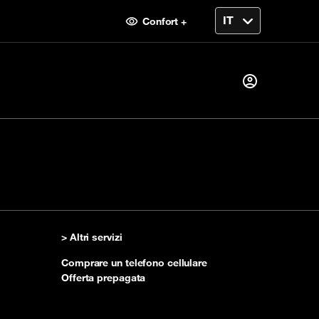
Confort +
Già cliente?
Accedi
do
> Altri servizi
Prima visita?
Comprare un telefono cellulare
Creare il tuo account
Offerta prepagata