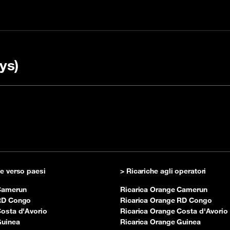
ys)
ricare con un codice
ulta le nostre FAQ
Controllare il mio sal
prepagato
he verso paesi
> Ricariche agli operatori
 Camerun
Ricarica Orange Camerun
 RD Congo
Ricarica Orange RD Congo
Costa d'Avorio
Ricarica Orange Costa d'Avorio
Guinea
Ricarica Orange Guinea