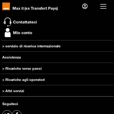
Max it (ex Transfert Pays)
Già cliente?
Contattateci
Accedi
Mio conto
Prima visita?
> servizio di ricarica internazionale
Creare il tuo account
inviare una ricarica
Assistenza
> Ricariche verso paesi
Ricarica Camerun
> Ricariche agli operatori
Ricarica RD Congo
Ricarica Orange Camerun
> Altri servizi
Ricarica Costa d'Avorio
Ricarica Orange RD Congo
Ricarica Guinea
Comprare un telefono cellulare
Ricarica Orange Costa d'Avorio
Seguiteci
Ricarica Madagascar
Offerta prepagata
Ricarica Orange Guinea