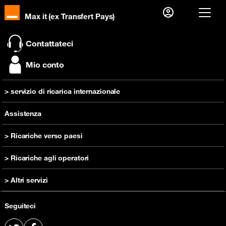
Max it (ex Transfert Pays)
Già cliente?
Contattateci
Accedi
Mio conto
Prima visita?
> servizio di ricarica internazionale
Creare il tuo account
inviare una ricarica
Assistenza
> Ricariche verso paesi
Ricarica Camerun
> Ricariche agli operatori
Ricarica RD Congo
Ricarica Orange Camerun
> Altri servizi
Ricarica Costa d'Avorio
Ricarica Orange RD Congo
Ricarica Guinea
Comprare un telefono cellulare
Ricarica Orange Costa d'Avorio
Seguiteci
Ricarica Madagascar
Offerta prepagata
Ricarica Orange Guinea