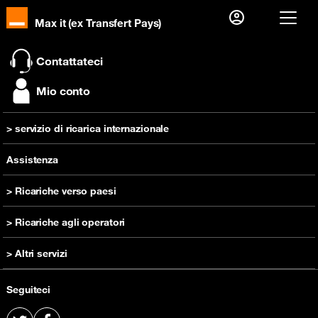
Max it (ex Transfert Pays)
Già cliente?
Contattateci
Accedi
Mio conto
Prima visita?
> servizio di ricarica internazionale
Creare il tuo account
inviare una ricarica
Assistenza
> Ricariche verso paesi
Ricarica Camerun
> Ricariche agli operatori
Ricarica RD Congo
Ricarica Orange Camerun
> Altri servizi
Ricarica Costa d'Avorio
Ricarica Orange RD Congo
Ricarica Guinea
Comprare un telefono cellulare
Ricarica Orange Costa d'Avorio
Seguiteci
Ricarica Madagascar
Offerta prepagata
Ricarica Orange Guinea