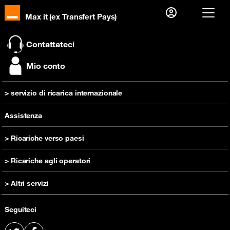
Max it (ex Transfert Pays)
Già cliente?
Contattateci
Accedi
Mio conto
Prima visita?
> servizio di ricarica internazionale
Creare il tuo account
inviare una ricarica
Assistenza
> Ricariche verso paesi
Ricarica Camerun
> Ricariche agli operatori
Ricarica RD Congo
Ricarica Orange Camerun
> Altri servizi
Ricarica Costa d'Avorio
Ricarica Orange RD Congo
Ricarica Guinea
Comprare un telefono cellulare
Ricarica Orange Costa d'Avorio
Seguiteci
Ricarica Madagascar
Offerta prepagata
Ricarica Orange Guinea