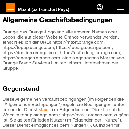
Max it (ex Transfert Pays)
Allgemeine Geschäftsbedingungen
Sie sind bereits Kunde?
Orange, das Orange-Logo und alle anderen Namen oder
Ich melde mich an
Logos, die auf dieser Website Orange verwendet werden,
einschließlich der URLs https://maxit.orange.com,
Erster Besuch?
https://topup.orange.com, https://recarga.orange.com,
https://ricarica.orange.com, https://aufaldung.orange.com,
https://recargas.orange.com, sind eingetragene Marken von
Ihr Konto erstellen
Orange Brand Services Limited, einem Unternehmen der
Gruppe.
Gegenstand
Diese Allgemeinen Verkaufsbedingungen (im Folgenden die
"Allgemeinen Bedingungen") regeln die Bedingungen, unter
denen der Dienst
Max It
(im Folgenden der "Dienst") auf der
Website topup.orange.com / https://maxit.orange.com zugäng
ist. Sie gelten für jeden Nutzer (im Folgenden der "Kunde").
Dieser Dienst ermöglicht es dem Kunden (i), Guthaben für