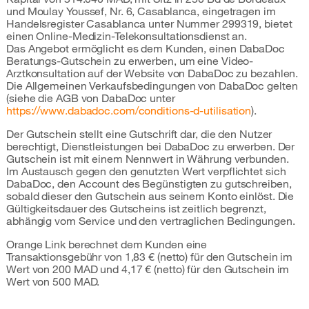
und Moulay Youssef, Nr. 6, Casablanca, eingetragen im
Handelsregister Casablanca unter Nummer 299319, bietet
einen Online-Medizin-Telekonsultationsdienst an.
Das Angebot ermöglicht es dem Kunden, einen DabaDoc
Beratungs-Gutschein zu erwerben, um eine Video-
Arztkonsultation auf der Website von DabaDoc zu bezahlen.
Die Allgemeinen Verkaufsbedingungen von DabaDoc gelten
(siehe die AGB von DabaDoc unter
https://www.dabadoc.com/conditions-d-utilisation
).
Der Gutschein stellt eine Gutschrift dar, die den Nutzer
berechtigt, Dienstleistungen bei DabaDoc zu erwerben. Der
Gutschein ist mit einem Nennwert in Währung verbunden.
Im Austausch gegen den genutzten Wert verpflichtet sich
DabaDoc, den Account des Begünstigten zu gutschreiben,
sobald dieser den Gutschein aus seinem Konto einlöst. Die
Gültigkeitsdauer des Gutscheins ist zeitlich begrenzt,
abhängig vom Service und den vertraglichen Bedingungen.
Orange Link berechnet dem Kunden eine
Transaktionsgebühr von 1,83 € (netto) für den Gutschein im
Wert von 200 MAD und 4,17 € (netto) für den Gutschein im
Wert von 500 MAD.