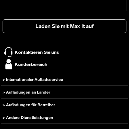
Laden Sie mit Max it auf
Kontaktieren Sie uns
Kundenbereich
> Internationaler Aufladeservice
Eine Aufladung senden
> Aufladungen an Länder
Hilfe
Kamerun aufladen
> Aufladungen für Betreiber
DR Kongo aufladen
Aufladungen für Orange Kamerun
> Andere Dienstleistungen
Elfenbeinküste aufladen
Aufladungen für Orange Elfenbeinkuste
Guinea aufladen
Ein Handy kaufen