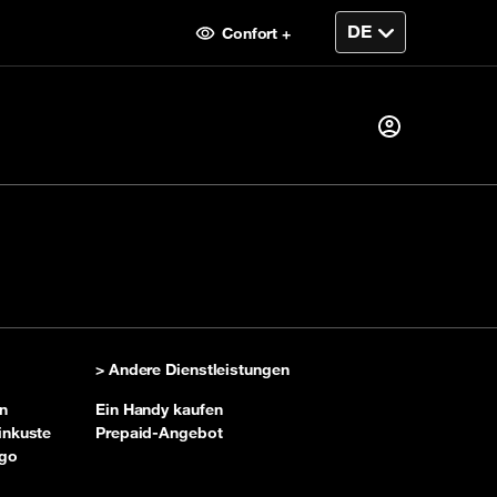
Confort +
Sie sind bereits
Kunde?
fen
Ich melde mich an
> Andere Dienstleistungen
Erster Besuch?
n
Ein Handy kaufen
inkuste
Prepaid-Angebot
Ihr Konto erstellen
ngo