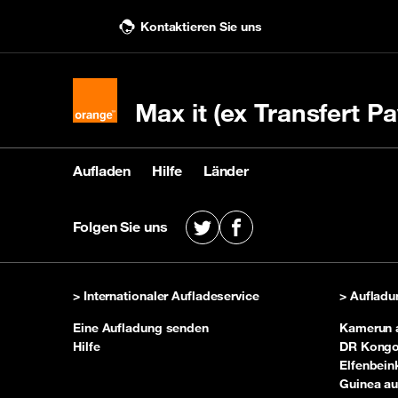
Kontaktieren Sie uns
Max it (ex Transfert Pa
Aufladen
Hilfe
Länder
Aufladen
Hilfe
Länder
Folgen Sie uns
X
Facebook
Eine Nachfüllpackung kaufen
Kontaktieren Sie uns
Siehe Empfängerländer
mit
Uns
> Internationaler Aufladeservice
> Aufladu
Eine Aufladung senden
Kamerun 
Hilfe
DR Kongo
Elfenbein
Guinea au