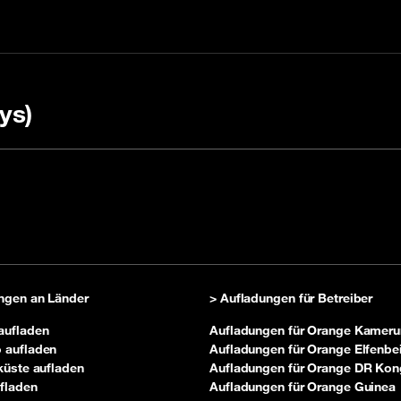
ys)
 einem Code aufladen
ere FAQ Sie uns
Nachfüllpackung kau
ngen an Länder
> Aufladungen für Betreiber
aufladen
Aufladungen für Orange Kameru
 aufladen
Aufladungen für Orange Elfenbe
küste aufladen
Aufladungen für Orange DR Ko
fladen
Aufladungen für Orange Guinea