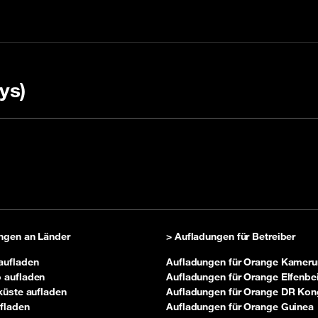
ys)
 einem Code aufladen
ere FAQ Sie uns
Nachfüllpackung kau
ngen an Länder
> Aufladungen für Betreiber
aufladen
Aufladungen für Orange Kameru
 aufladen
Aufladungen für Orange Elfenbe
küste aufladen
Aufladungen für Orange DR Ko
fladen
Aufladungen für Orange Guinea