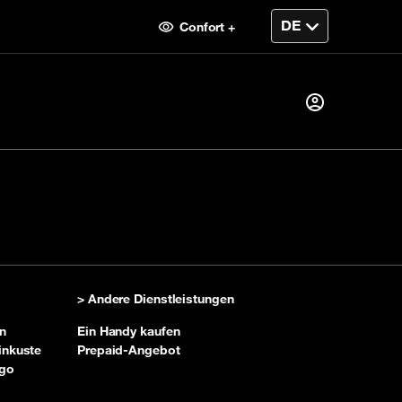
Confort +
Sie sind bereits
Kunde?
fen
Ich melde mich an
> Andere Dienstleistungen
Erster Besuch?
n
Ein Handy kaufen
inkuste
Prepaid-Angebot
Ihr Konto erstellen
ngo