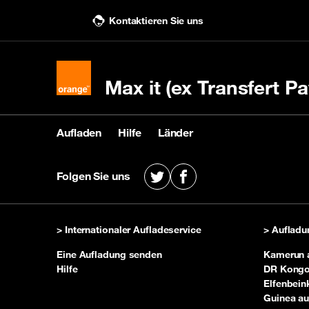
Kontaktieren Sie uns
Max it (ex Transfert Pa
Aufladen
Hilfe
Länder
Aufladen
Hilfe
Länder
Folgen Sie uns
X
Facebook
Eine Nachfüllpackung kaufen
Kontaktieren Sie uns
Siehe Empfängerländer
mit
Uns
> Internationaler Aufladeservice
> Aufladu
Eine Aufladung senden
Kamerun 
Hilfe
DR Kongo
Elfenbein
Guinea au