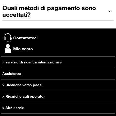
Quali metodi di pagamento sono
accettati?
Contattateci
Mio conto
> servizio di ricarica internazionale
inviare una ricarica
Assistenza
> Ricariche verso paesi
Ricarica Camerun
> Ricariche agli operatori
Ricarica RD Congo
Ricarica Orange Camerun
> Altri servizi
Ricarica Costa d'Avorio
Ricarica Orange RD Congo