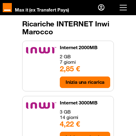
Max it (ex Transfert Pays)
Ricariche INTERNET Inwi
Già cliente?
Marocco
Accedi
Internet 2000MB
Prima visita?
2 GB
Creare il tuo account
7 giorni
2,85 €
Inizia una ricarica
Internet 3000MB
3 GB
14 giorni
4,22 €